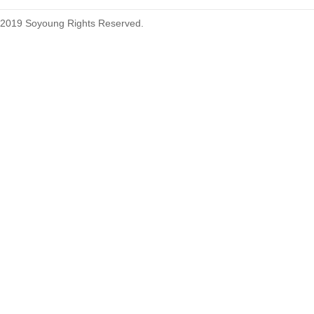
2019 Soyoung Rights Reserved.
1.27mm (.050) Top Entry SMT
Type Female Connector 04-26Pin
1.27mm (.050) IDC DIP Type