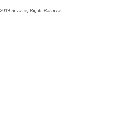
2019 Soyoung Rights Reserved.
1.27mm (.050) Top Entry SMT
Type Female Connector 04-26Pin
1.27mm (.050) IDC DIP Type
Male Connector 04-26Pin