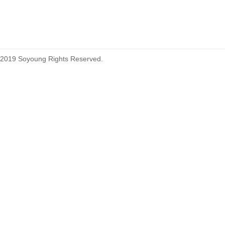
215460
2019 Soyoung Rights Reserved.
1.27mm (.050) Top Entry SMT
Type Female Connector 04-26Pin