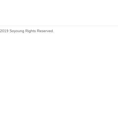
215460
2019 Soyoung Rights Reserved.
1.27mm (.050) Top Entry SMT
Type Female Connector 04-26Pin