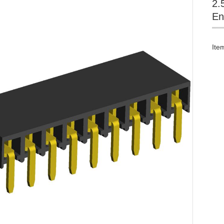
2.
En
Ite