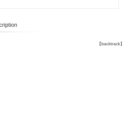
ription
【backtrack】