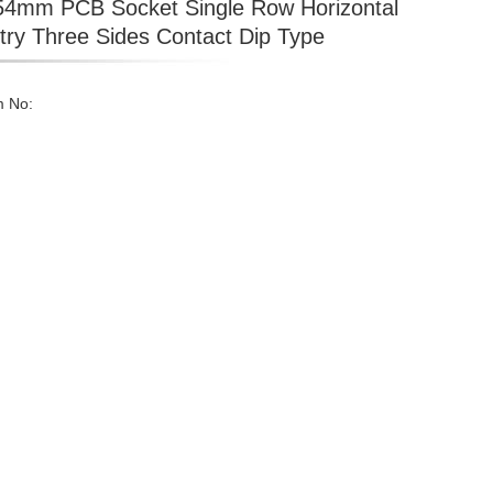
54mm PCB Socket Single Row Horizontal
try Three Sides Contact Dip Type
m No: