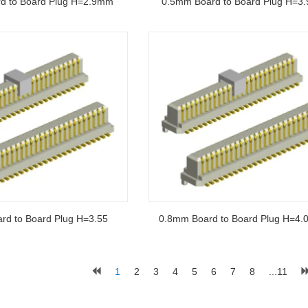
d to Board Plug H=2.9mm
0.5mm Board to Board Plug H=3
rd to Board Plug H=3.55
0.8mm Board to Board Plug H=4
1
2
3
4
5
6
7
8
...11