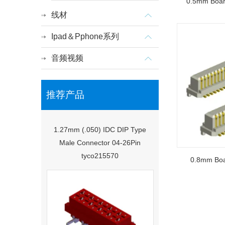
0.5mm Boar
线材
Ipad＆Pphone系列
音频视频
推荐产品
1.27mm (.050) IDC DIP Type
Male Connector 04-26Pin
tyco215570
0.8mm Boa