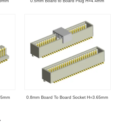
.9mm
0.5mm Board to Board Plug H=4.4mm
.05mm
0.8mm Board To Board Socket H=3.65mm