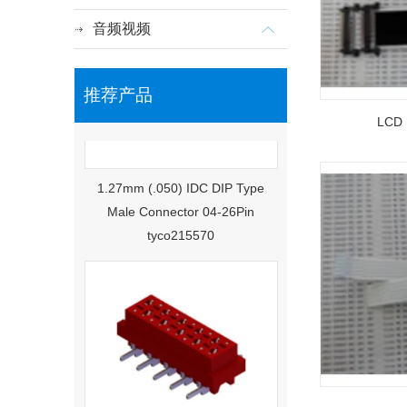
音频视频
推荐产品
LCD
1.27mm (.050) IDC DIP Type
Male Connector 04-26Pin
tyco215570