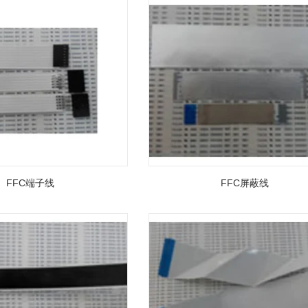
FFC端子线
FFC屏蔽线