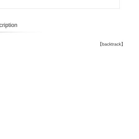
ription
【backtrack】