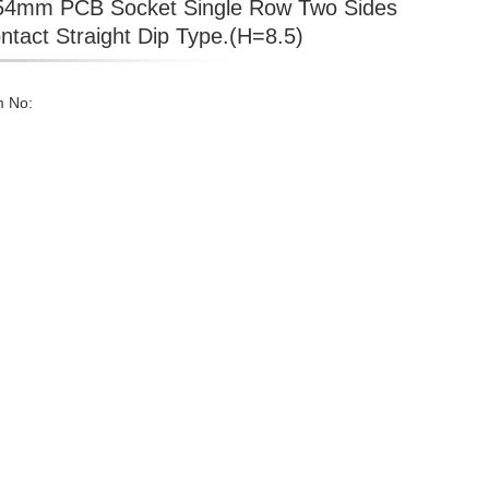
54mm PCB Socket Single Row Two Sides
ntact Straight Dip Type.(H=8.5)
m No: