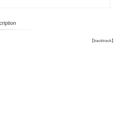
ription
【backtrack】