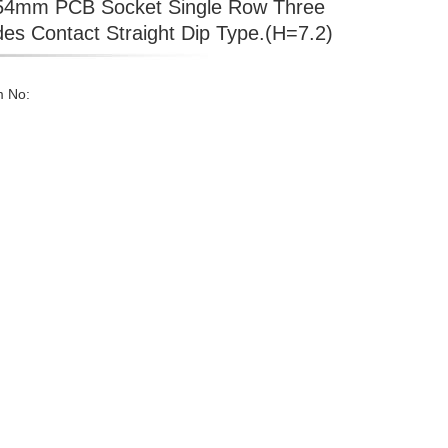
54mm PCB Socket Single Row Three
des Contact Straight Dip Type.(H=7.2)
m No: