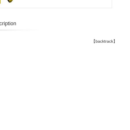
ription
【backtrack】