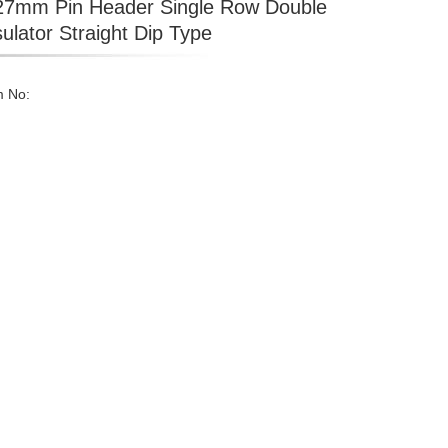
27mm Pin Header Single Row Double
sulator Straight Dip Type
m No: