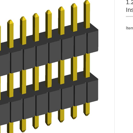
1.
In
Ite