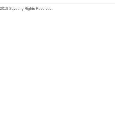
2019 Soyoung Rights Reserved.
1.27mm (.050) Top Entry SMT
Type Female Connector 04-26Pin
1.27mm (.050) IDC DIP Type
Male Connector 04-26Pin