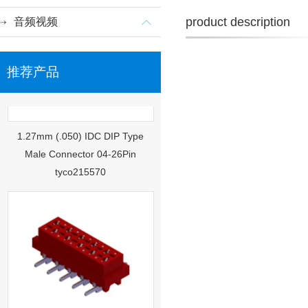
product description
音频视频
推荐产品
1.27mm (.050) IDC DIP Type
Male Connector 04-26Pin
tyco215570