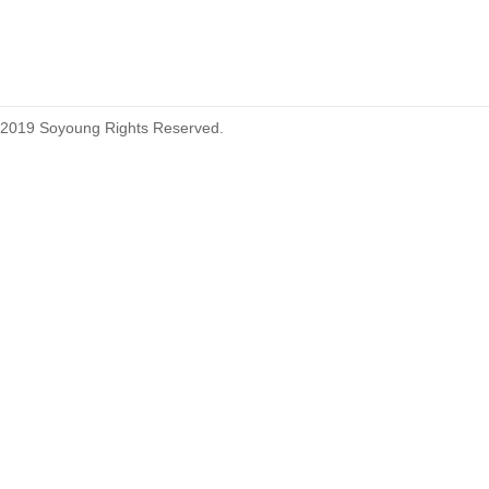
215460
2019 Soyoung Rights Reserved.
1.27mm (.050) Top Entry SMT
Type Female Connector 04-26Pin