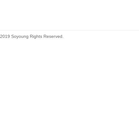
215460
2019 Soyoung Rights Reserved.
1.27mm (.050) Top Entry SMT
Type Female Connector 04-26Pin