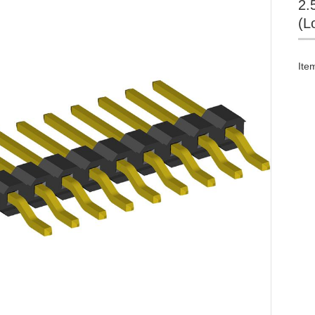
2.
(L
Ite