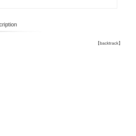
ription
【backtrack】