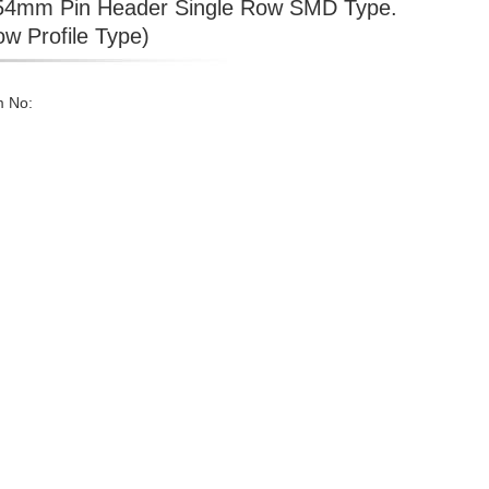
54mm Pin Header Single Row SMD Type.
ow Profile Type)
m No: