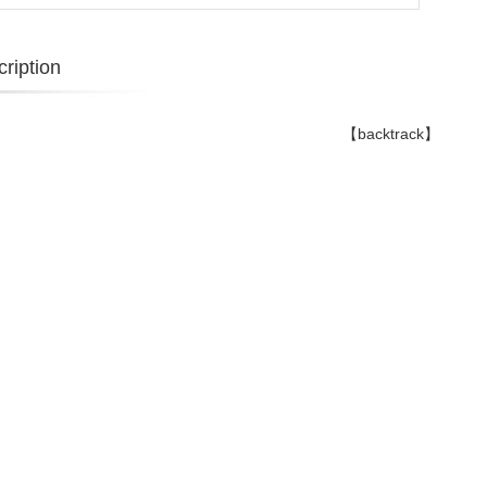
ription
【backtrack】