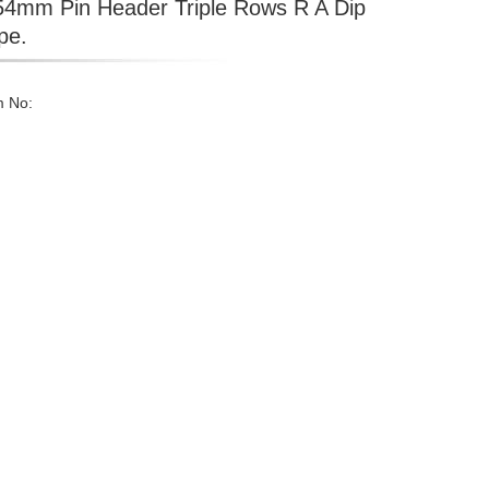
54mm Pin Header Triple Rows R A Dip
pe.
m No: