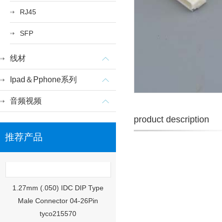
RJ45
SFP
线材
Ipad＆Pphone系列
音频视频
product description
推荐产品
1.27mm (.050) IDC DIP Type
Male Connector 04-26Pin
tyco215570