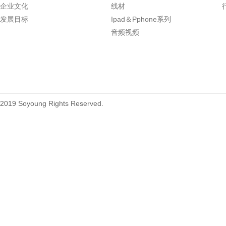
企业文化
线材
发展目标
Ipad＆Pphone系列
1.27mm (.050) Right Angle DIP
音频视频
Type Female Connector 04-26Pin
215460
2019 Soyoung Rights Reserved.
1.27mm (.050) Top Entry SMT
Type Female Connector 04-26Pin