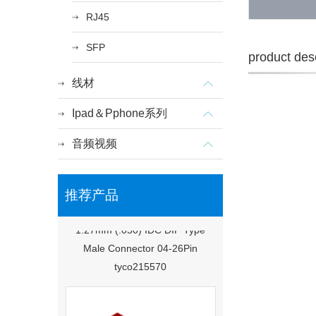
RJ45
SFP
product desc
线材
Ipad＆Pphone系列
音频视频
推荐产品
1.27mm (.050) IDC DIP Type
Male Connector 04-26Pin
tyco215570