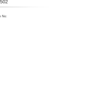
502
m No: