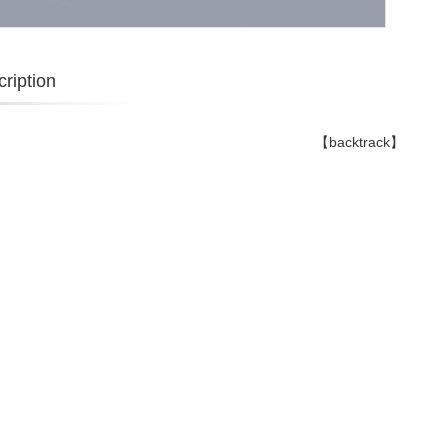
ription
【backtrack】