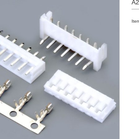
A2
Ite