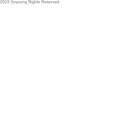
2019 Soyoung Rights Reserved.
1.27mm (.050) Top Entry SMT
Type Female Connector 04-26Pin
1.27mm (.050) IDC DIP Type
Male Connector 04-26Pin
tyco215570