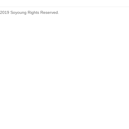
2019 Soyoung Rights Reserved.
1.27mm (.050) Top Entry SMT
Type Female Connector 04-26Pin
1.27mm (.050) IDC DIP Type